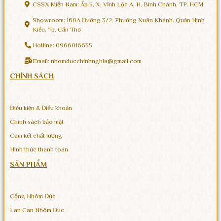
CSSX Miền Nam: Ấp 5, X. Vĩnh Lộc A, H. Bình Chánh, TP. HCM
Showroom: 160A Đường 3/2, Phường Xuân Khánh, Quận Ninh
Kiều, Tp. Cần Thơ
Hotline: 0966016635
Email: nhomducchinhnghia@gmail.com
CHÍNH SÁCH
Điều kiện & Điều khoản
Chính sách bảo mật
Cam kết chất lượng
Hình thức thanh toán
SẢN PHẨM
Cổng Nhôm Đúc
Lan Can Nhôm Đúc